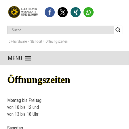
Skip
to
content
d7-hardware
Liebigstraße 2 – 65428 Rüsselsheim
d7-hardware
>
Standort
>
Öffnungszeiten
MENU
Öffnungszeiten
Montag bis Freitag
von 10 bis 12 und
von 13 bis 18 Uhr
Samstag