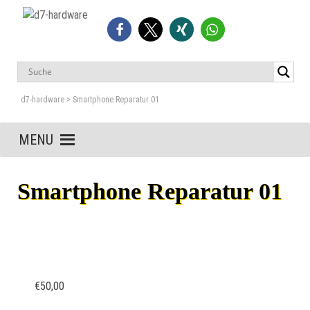
Skip
to
d7-hardware
Liebigstraße 2 – 65428 Rüsselsheim
content
d7-hardware
>
Smartphone Reparatur 01
MENU
Smartphone Reparatur 01
€
50,00